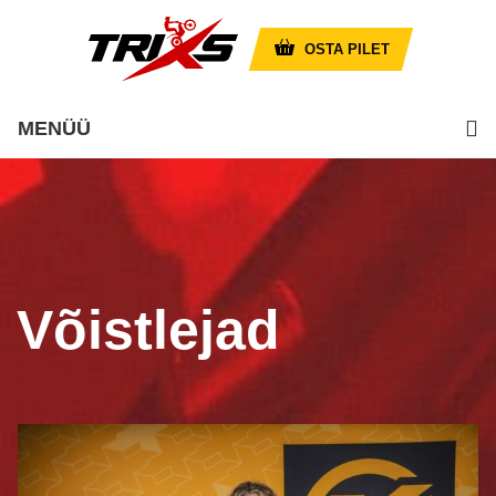
OSTA PILET
MENÜÜ
Võistlejad