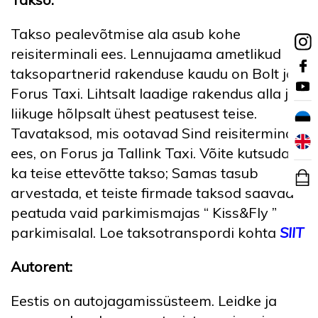
Takso pealevõtmise ala asub kohe
reisiterminali ees. Lennujaama ametlikud
taksopartnerid rakenduse kaudu on Bolt ja
Forus Taxi. Lihtsalt laadige rakendus alla ja
liikuge hõlpsalt ühest peatusest teise.
Tavataksod, mis ootavad Sind reisiterminali
ees, on Forus ja Tallink Taxi. Võite kutsuda
ka teise ettevõtte takso; Samas tasub
arvestada, et teiste firmade taksod saavad
peatuda vaid parkimismajas “ Kiss&Fly ”
parkimisalal. Loe taksotranspordi kohta
SIIT
Autorent:
Eestis on autojagamissüsteem. Leidke ja