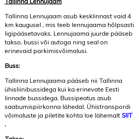
Tallinna Lennujaam
Tallinna Lennujaam asub kesklinnast vaid 4
km kaugusel , mis teeb lennujaama hõlpsasti
ligipääsetavaks. Lennujaama juurde pääseb
takso, bussi või autoga ning seal on
erinevaid parkimisvõimalusi.
Buss:
Tallinna Lennujaama pääseb nii Tallinna
ühisliinibussidega kui ka erinevate Eesti
linnade bussidega. Bussipeatus asub
saabumispiirkonna lähedal. Ühistranspordi
võimaluste ja piletite kohta loe lähemalt
SIIT
.
Takso: