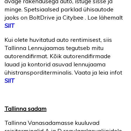
avage rakendusega auto, istuge sisse ja
minge. Spetsiaalsed parklad ühisautode
jaoks on BoltDrive ja Citybee . Loe lähemalt
SIIT
Kui olete huvitatud auto rentimisest, siis
Tallinna Lennujaamas tegutseb mitu
autorendifirmat. Kõik autorendifirmade
lauad ja kontorid asuvad lennujaama
ühistransporditerminalis. Vaata ja leia infot
SIIT
Tallinna sadam
Tallinna Vanasadamasse kuuluvad
reisiterminalid A ja D regulaarlaevaliinidele,