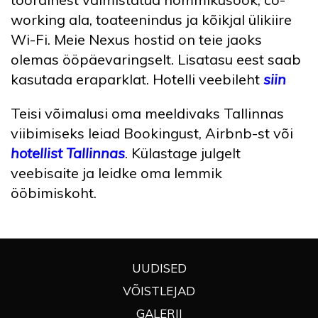
working ala, toateenindus ja kõikjal ülikiire
Wi-Fi. Meie Nexus hostid on teie jaoks
olemas ööpäevaringselt. Lisatasu eest saab
kasutada eraparklat. Hotelli veebileht
siin
Teisi võimalusi oma meeldivaks Tallinnas
viibimiseks leiad Bookingust, Airbnb-st või
hotellist Tallinnas
. Külastage julgelt
veebisaite ja leidke oma lemmik
ööbimiskoht.
UUDISED
VÕISTLEJAD
GALERII