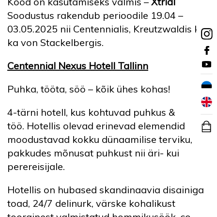
Kood on kasutamiseks valmis –
Xtrial
Soodustus rakendub perioodile 19.04 –
03.05.2025 nii Centennialis, Kreutzwaldis kui
ka von Stackelbergis.
Centennial Nexus Hotell Tallinn
Puhka, tööta, söö – kõik ühes kohas!
4-tärni hotell, kus kohtuvad puhkus &
töö. Hotellis olevad erinevad elemendid
moodustavad kokku dünaamilise terviku,
pakkudes mõnusat puhkust nii äri- kui
perereisijale.
Hotellis on hubased skandinaavia disainiga
toad, 24/7 delinurk, värske kohalikust
toorainest valmistatud hommikusöök, co-