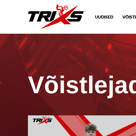
UUDISED
VÕIST
Võistleja