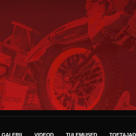
GALERII
VIDEOD
TULEMUSED
TOETAJAD