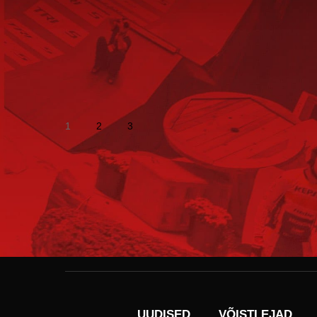
1
2
3
UUDISED
VÕISTLEJAD