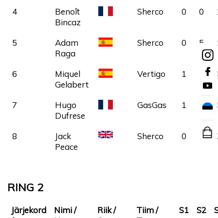
4
Benoît
Sherco
0
0
Bincaz
5
Adam
SPA
Sherco
0
5
Raga
6
Miquel
SPA
Vertigo
1
5
Gelabert
7
Hugo
GasGas
1
5
Dufrese
8
Jack
Sherco
0
5
Peace
RING 2
Järjekord
Nimi /
Riik /
Tiim /
S1
S2