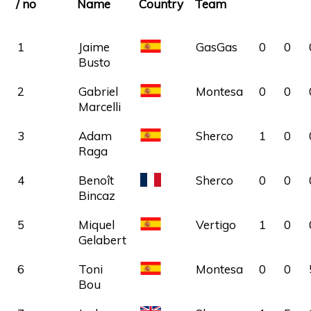
/ no
Name
Country
Team
1
Jaime
SPA
GasGas
0
0
Busto
2
Gabriel
SPA
Montesa
0
0
Marcelli
3
Adam
SPA
Sherco
1
0
Raga
4
Benoît
Sherco
0
0
Bincaz
5
Miquel
SPA
Vertigo
1
0
Gelabert
6
Toni
SPA
Montesa
0
0
Bou