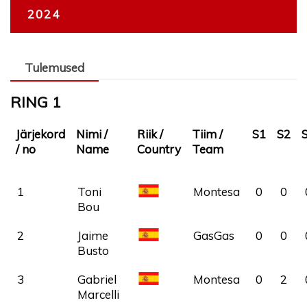
2024
Tulemused
RING 1
Järjekord
Nimi /
Riik /
Tiim /
S1
S2
/ no
Name
Country
Team
1
Toni
SPA
Montesa
0
0
Bou
2
Jaime
SPA
GasGas
0
0
Busto
3
Gabriel
SPA
Montesa
0
2
Marcelli