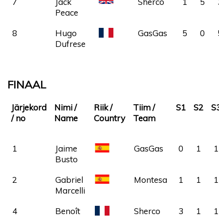
7
Jack
Sherco
1
5
Peace
8
Hugo
GasGas
5
0
Dufrese
FINAAL
Järjekord
Nimi /
Riik /
Tiim /
S1
S2
S
/ no
Name
Country
Team
1
Jaime
SPA
GasGas
0
1
1
Busto
2
Gabriel
SPA
Montesa
1
1
1
Marcelli
4
Benoît
Sherco
3
1
1