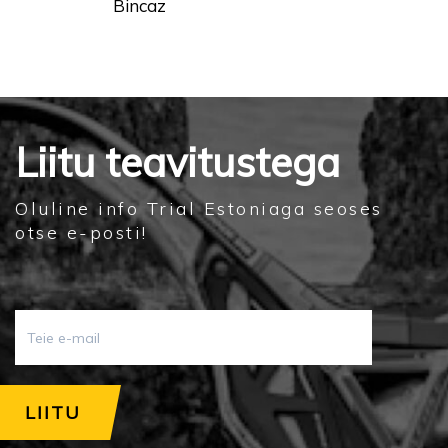
Bincaz
Liitu teavitustega
Oluline info Trial Estoniaga seoses
otse e-posti!