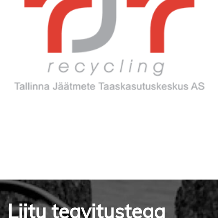
Liitu teavitustega