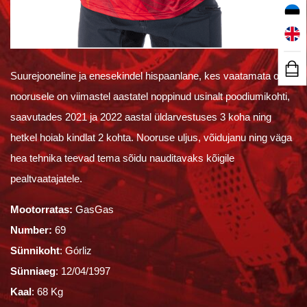
Suurejooneline ja enesekindel hispaanlane, kes vaatamata oma
noorusele on viimastel aastatel noppinud usinalt poodiumikohti,
saavutades 2021 ja 2022 aastal üldarvestuses 3 koha ning
hetkel hoiab kindlat 2 kohta. Nooruse uljus, võidujanu ning väga
hea tehnika teevad tema sõidu nauditavaks kõigile
pealtvaatajatele.
Mootorratas:
GasGas
Number:
69
Sünnikoht
: Górliz
Sünniaeg
: 12/04/1997
Kaal
: 68 Kg