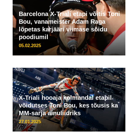
Barcelona X-Triali etapi võitis Toni
Bou, vanameister Adam Raga
lõpetas karjääri viimase sõidu
poodiumil
05.02.2025
X-Triali hooaja kolmandal etapil
võidutses Toni Bou, kes tõusis ka
MM-sarja ainuliidriks
27.01.2025