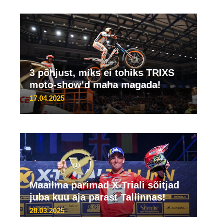
3 põhjust, miks ei tohiks TRIXS
moto-show’d maha magada!
17.04.2025
Maailma parimad X-Triali sõitjad
juba kuu aja pärast Tallinnas!
28.03.2025