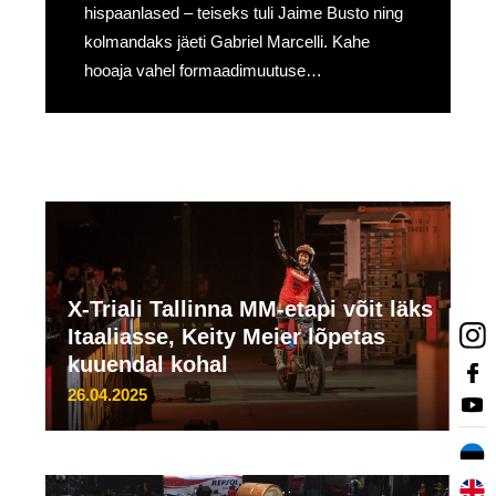
hispaanlased – teiseks tuli Jaime Busto ning
kolmandaks jäeti Gabriel Marcelli. Kahe
hooaja vahel formaadimuutuse…
X-Triali Tallinna MM-etapi võit läks
Itaaliasse, Keity Meier lõpetas
kuuendal kohal
26.04.2025