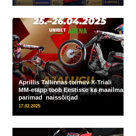
Aprillis Tallinnas toimuv X-Triali
MM-etapp toob Eestisse ka maailma
parimad naissõitjad
17.02.2025