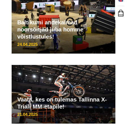
Baltikumi andekaimad
noorsõitjad juba homme
võistlustules!
24.04.2025
Vaata, kes on tulemas Tallinna X-
Triali MM-etapile!
21.04.2025