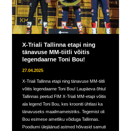
X-Triali Tallinna etapi ning
tänavuse MM-tiitli võitis
legendaarne Toni Bou!
27.04.2025
X-Triali Tallinna etapi ning tänavuse MM-tiitli
võitis legendaarne Toni Bou! Laupäeva õhtul
Tallinnas peetud FIM X-Triali MM-etapi võitis
ala legend Toni Bou, kes krooniti ühtlasi ka
tänavuseks maailmameistriks. Tegemist oli
Bou esimese ametliku võiduga Tallinnas.
Poodiumi ülejäänud astmed hõivasid samuti