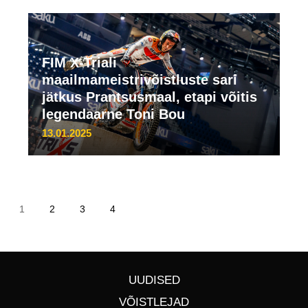
FIM X-Triali
maailmameistrivõistluste sari
jätkus Prantsusmaal, etapi võitis
legendaarne Toni Bou
13.01.2025
1
2
3
4
UUDISED
VÕISTLEJAD