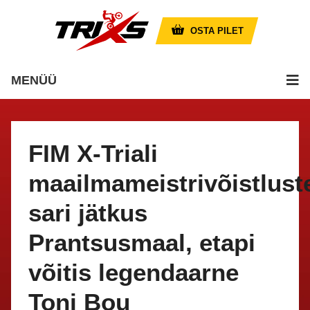
OSTA PILET
MENÜÜ
FIM X-Triali
maailmameistrivõistlust
sari jätkus
Prantsusmaal, etapi
võitis legendaarne
Toni Bou