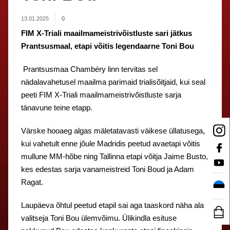
13.01.2025
0
FIM X-Triali maailmameistrivõistluste sari jätkus
Prantsusmaal, etapi võitis legendaarne Toni Bou
Prantsusmaa Chambéry linn tervitas sel
nädalavahetusel maailma parimaid trialisõitjaid, kui seal
peeti FIM X-Triali maailmameistrivõistluste sarja
tänavune teine etapp.
Värske hooaeg algas mäletatavasti väikese üllatusega,
kui vahetult enne jõule Madridis peetud avaetapi võitis
mullune MM-hõbe ning Tallinna etapi võitja Jaime Busto,
kes edestas sarja vanameistreid Toni Boud ja Adam
Ragat.
Laupäeva õhtul peetud etapil sai aga taaskord näha ala
valitseja Toni Bou ülemvõimu. Ülikindla esituse