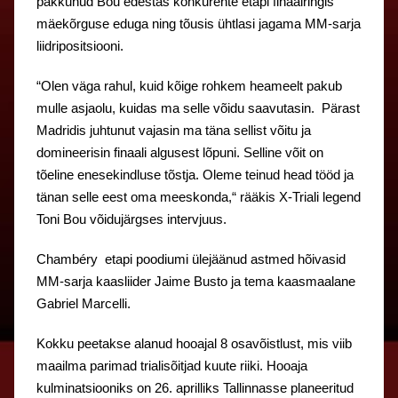
pakkunud Bou edestas konkurente etapi finaalringis
mäekõrguse eduga ning tõusis ühtlasi jagama MM-sarja
liidripositsiooni.
“Olen väga rahul, kuid kõige rohkem heameelt pakub
mulle asjaolu, kuidas ma selle võidu saavutasin. Pärast
Madridis juhtunut vajasin ma täna sellist võitu ja
domineerisin finaali algusest lõpuni. Selline võit on
tõeline enesekindluse tõstja. Oleme teinud head tööd ja
tänan selle eest oma meeskonda,“ rääkis X-Triali legend
Toni Bou võidujärgses intervjuus.
Chambéry etapi poodiumi ülejäänud astmed hõivasid
MM-sarja kaasliider Jaime Busto ja tema kaasmaalane
Gabriel Marcelli.
Kokku peetakse alanud hooajal 8 osavõistlust, mis viib
maailma parimad trialisõitjad kuute riiki. Hooaja
kulminatsiooniks on 26. aprilliks Tallinnasse planeeritud