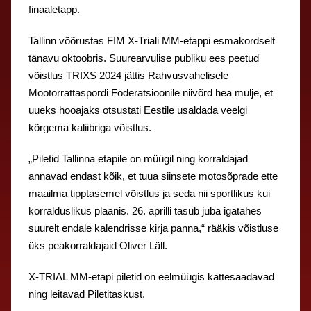
finaaletapp.
Tallinn võõrustas FIM X-Triali MM-etappi esmakordselt
tänavu oktoobris. Suurearvulise publiku ees peetud
võistlus TRIXS 2024 jättis Rahvusvahelisele
Mootorrattaspordi Föderatsioonile niivõrd hea mulje, et
uueks hooajaks otsustati Eestile usaldada veelgi
kõrgema kaliibriga võistlus.
„Piletid Tallinna etapile on müügil ning korraldajad
annavad endast kõik, et tuua siinsete motosõprade ette
maailma tipptasemel võistlus ja seda nii sportlikus kui
korralduslikus plaanis. 26. aprilli tasub juba igatahes
suurelt endale kalendrisse kirja panna,“ rääkis võistluse
üks peakorraldajaid Oliver Läll.
X-TRIAL MM-etapi piletid on eelmüügis kättesaadavad
ning leitavad Piletitaskust.