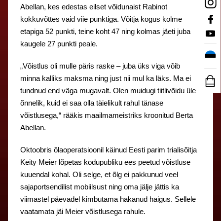
Abellan, kes edestas eilset võidunaist Rabinot
kokkuvõttes vaid viie punktiga. Võitja kogus kolme
etapiga 52 punkti, teine koht 47 ning kolmas jäeti juba
kaugele 27 punkti peale.
„Võistlus oli mulle päris raske – juba üks viga võib
minna kalliks maksma ning just nii mul ka läks. Ma ei
tundnud end väga mugavalt. Olen muidugi tiitlivõidu üle
õnnelik, kuid ei saa olla täielikult rahul tänase
võistlusega,“ rääkis maailmameistriks kroonitud Berta
Abellan.
Oktoobris õlaoperatsioonil käinud Eesti parim trialisõitja
Keity Meier lõpetas kodupubliku ees peetud võistluse
kuuendal kohal. Oli selge, et õlg ei pakkunud veel
sajaportsendilist mobiilsust ning oma jälje jättis ka
viimastel päevadel kimbutama hakanud haigus. Sellele
vaatamata jäi Meier võistlusega rahule.