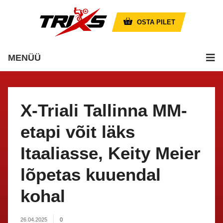
OSTA PILET
MENÜÜ
X-Triali Tallinna MM-
etapi võit läks
Itaaliasse, Keity Meier
lõpetas kuuendal
kohal
26.04.2025
0