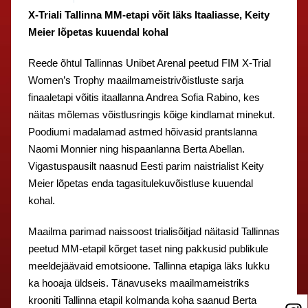
X-Triali Tallinna MM-etapi võit läks Itaaliasse, Keity
Meier lõpetas kuuendal kohal
Reede õhtul Tallinnas Unibet Arenal peetud FIM X-Trial
Women’s Trophy maailmameistrivõistluste sarja
finaaletapi võitis itaallanna Andrea Sofia Rabino, kes
näitas mõlemas võistlusringis kõige kindlamat minekut.
Poodiumi madalamad astmed hõivasid prantslanna
Naomi Monnier ning hispaanlanna Berta Abellan.
Vigastuspausilt naasnud Eesti parim naistrialist Keity
Meier lõpetas enda tagasitulekuvõistluse kuuendal
kohal.
Maailma parimad naissoost trialisõitjad näitasid Tallinnas
peetud MM-etapil kõrget taset ning pakkusid publikule
meeldejäävaid emotsioone. Tallinna etapiga läks lukku
ka hooaja üldseis. Tänavuseks maailmameistriks
krooniti Tallinna etapil kolmanda koha saanud Berta