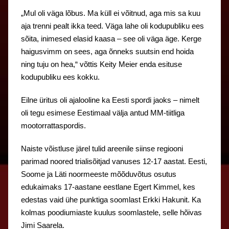
„Mul oli väga lõbus. Ma küll ei võitnud, aga mis sa kuu
aja trenni pealt ikka teed. Väga lahe oli kodupubliku ees
sõita, inimesed elasid kaasa – see oli väga äge. Kerge
haigusvimm on sees, aga õnneks suutsin end hoida
ning tuju on hea,“ võttis Keity Meier enda esituse
kodupubliku ees kokku.
Eilne üritus oli ajalooline ka Eesti spordi jaoks – nimelt
oli tegu esimese Eestimaal välja antud MM-tiitliga
mootorrattaspordis.
Naiste võistluse järel tulid areenile siinse regiooni
parimad noored trialisõitjad vanuses 12-17 aastat. Eesti,
Soome ja Läti noormeeste mõõduvõtus osutus
edukaimaks 17-aastane eestlane Egert Kimmel, kes
edestas vaid ühe punktiga soomlast Erkki Hakunit. Ka
kolmas poodiumiaste kuulus soomlastele, selle hõivas
Jimi Saarela.