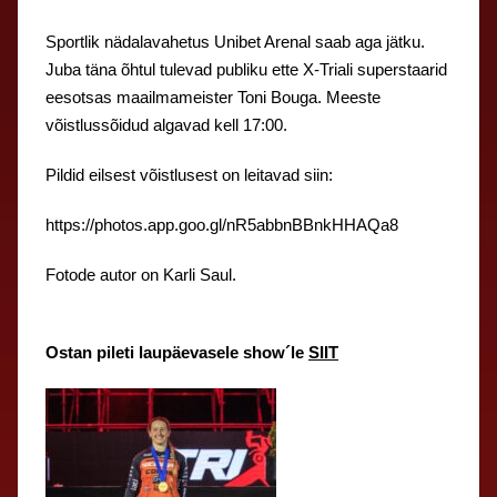
Sportlik nädalavahetus Unibet Arenal saab aga jätku.
Juba täna õhtul tulevad publiku ette X-Triali superstaarid
eesotsas maailmameister Toni Bouga. Meeste
võistlussõidud algavad kell 17:00.
Pildid eilsest võistlusest on leitavad siin:
https://photos.app.goo.gl/nR5abbnBBnkHHAQa8
Fotode autor on Karli Saul.
Ostan pileti laupäevasele show´le
SIIT