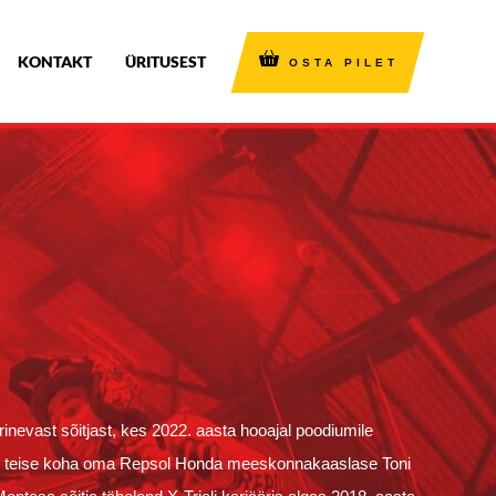
KONTAKT
ÜRITUSEST
OSTA PILET
erinevast sõitjast, kes 2022. aasta hooajal poodiumile
e teise koha oma Repsol Honda meeskonnakaaslase Toni