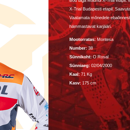
Bou taga Madridi X-Trial etapil. 
X-Trial Budapesti etapil. Saavu
Vaatamata mõnedele ebaõnnestumi
hämmastavat karjääri.
Mootorratas:
Montesa
Number:
38
Sünnikoht:
O Rosal
Sünniaeg:
02/04/2000
Kaal:
71 Kg
Kasv:
175 cm