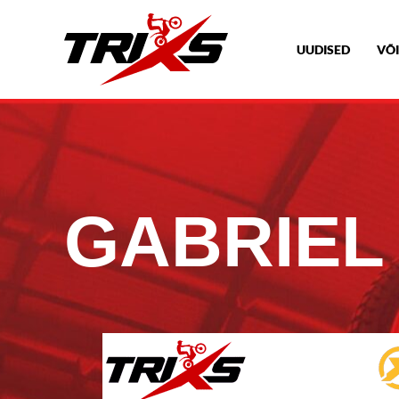
UUDISED
VÕI
GABRIEL