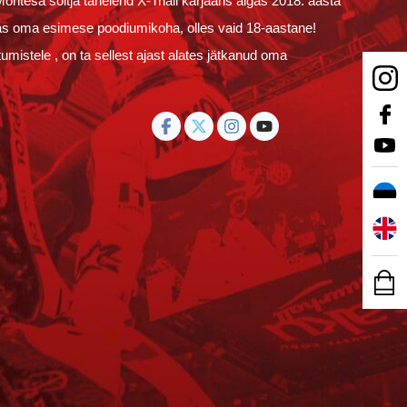
Montesa sõitja tähelend X-Triali karjääris algas 2018. aasta
tas oma esimese poodiumikoha, olles vaid 18-aastane!
stele , on ta sellest ajast alates jätkanud oma