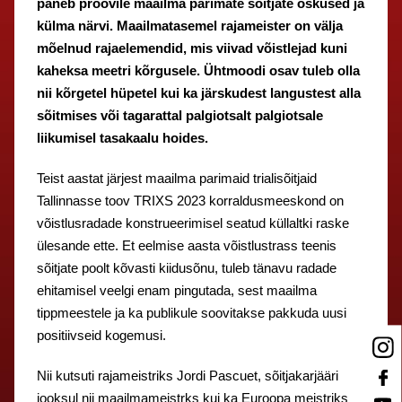
paneb proovile maailma parimate sõitjate oskused ja
külma närvi. Maailmatasemel rajameister on välja
mõelnud rajaelemendid, mis viivad võistlejad kuni
kaheksa meetri kõrgusele. Ühtmoodi osav tuleb olla
nii kõrgetel hüpetel kui ka järskudest langustest alla
sõitmises või tagarattal palgiotsalt palgiotsale
liikumisel tasakaalu hoides.
Teist aastat järjest maailma parimaid trialisõitjaid
Tallinnasse toov TRIXS 2023 korraldusmeeskond on
võistlusradade konstrueerimisel seatud küllaltki raske
ülesande ette. Et eelmise aasta võistlustrass teenis
sõitjate poolt kõvasti kiidusõnu, tuleb tänavu radade
ehitamisel veelgi enam pingutada, sest maailma
tippmeestele ja ka publikule soovitakse pakkuda uusi
positiivseid kogemusi.
Nii kutsuti rajameistriks Jordi Pascuet, sõitjakarjääri
jooksul nii maailmameistrks kui ka Euroopa meistriks