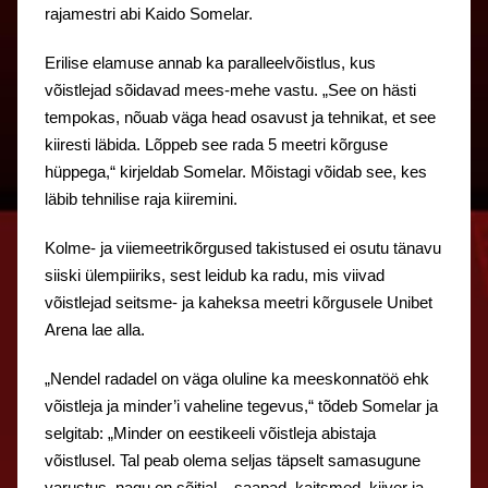
rajamestri abi Kaido Somelar.
Erilise elamuse annab ka paralleelvõistlus, kus
võistlejad sõidavad mees-mehe vastu. „See on hästi
tempokas, nõuab väga head osavust ja tehnikat, et see
kiiresti läbida. Lõppeb see rada 5 meetri kõrguse
hüppega,“ kirjeldab Somelar. Mõistagi võidab see, kes
läbib tehnilise raja kiiremini.
Kolme- ja viiemeetrikõrgused takistused ei osutu tänavu
siiski ülempiiriks, sest leidub ka radu, mis viivad
võistlejad seitsme- ja kaheksa meetri kõrgusele Unibet
Arena lae alla.
„Nendel radadel on väga oluline ka meeskonnatöö ehk
võistleja ja minder’i vaheline tegevus,“ tõdeb Somelar ja
selgitab: „Minder on eestikeeli võistleja abistaja
võistlusel. Tal peab olema seljas täpselt samasugune
varustus, nagu on sõitjal – saapad, kaitsmed, kiiver ja