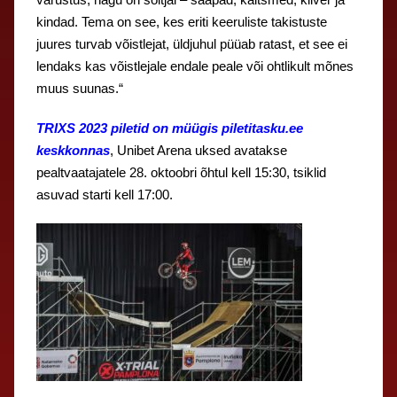
kindad. Tema on see, kes eriti keeruliste takistuste
juures turvab võistlejat, üldjuhul püüab ratast, et see ei
lendaks kas võistlejale endale peale või ohtlikult mõnes
muus suunas.“
TRIXS 2023 piletid on müügis piletitasku.ee
keskkonnas
, Unibet Arena uksed avatakse
pealtvaatajatele 28. oktoobri õhtul kell 15:30, tsiklid
asuvad starti kell 17:00.