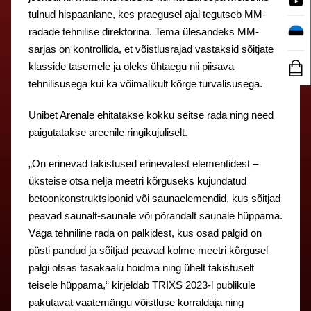
tulnud hispaanlane, kes praegusel ajal tegutseb MM-
radade tehnilise direktorina. Tema ülesandeks MM-
sarjas on kontrollida, et võistlusrajad vastaksid sõitjate
klasside tasemele ja oleks ühtaegu nii piisava
tehnilisusega kui ka võimalikult kõrge turvalisusega.
Unibet Arenale ehitatakse kokku seitse rada ning need
paigutatakse areenile ringikujuliselt.
„On erinevad takistused erinevatest elementidest –
üksteise otsa nelja meetri kõrguseks kujundatud
betoonkonstruktsioonid või saunaelemendid, kus sõitjad
peavad saunalt-saunale või põrandalt saunale hüppama.
Väga tehniline rada on palkidest, kus osad palgid on
püsti pandud ja sõitjad peavad kolme meetri kõrgusel
palgi otsas tasakaalu hoidma ning ühelt takistuselt
teisele hüppama,“ kirjeldab TRIXS 2023-l publikule
pakutavat vaatemängu võistluse korraldaja ning