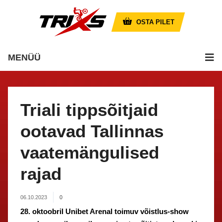
OSTA PILET
MENÜÜ
Triali tippsõitjaid
ootavad Tallinnas
vaatemängulised
rajad
06.10.2023
0
28. oktoobril Unibet Arenal toimuv võistlus-show