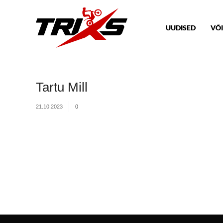
UUDISED
VÕI
Tartu Mill
21.10.2023
0