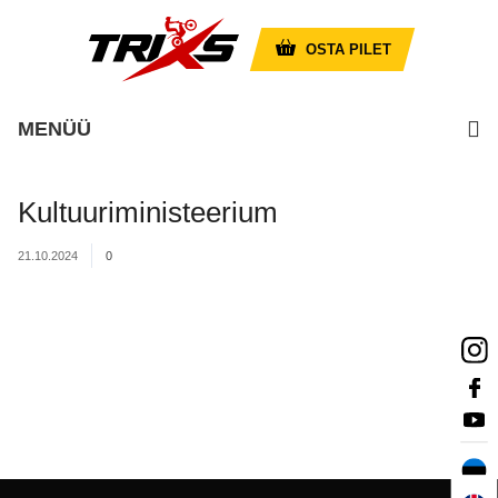
OSTA PILET
MENÜÜ
Kultuuriministeerium
21.10.2024
0