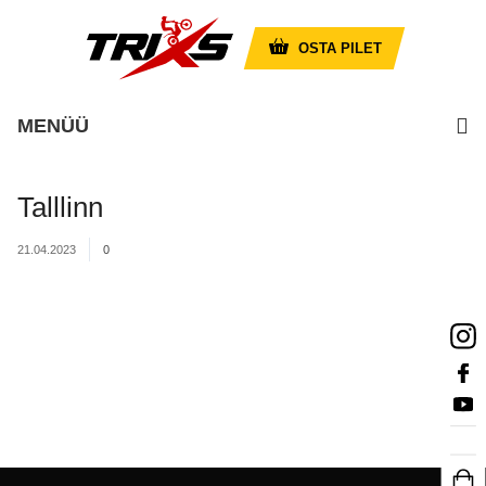
OSTA PILET
MENÜÜ
Talllinn
21.04.2023
0