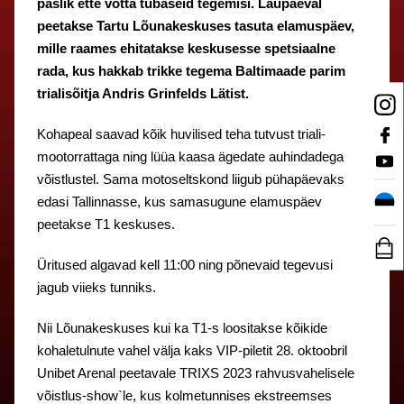
paslik ette võtta tubaseid tegemisi. Laupäeval
peetakse Tartu Lõunakeskuses tasuta elamuspäev,
mille raames ehitatakse keskusesse spetsiaalne
rada, kus hakkab trikke tegema Baltimaade parim
trialisõitja Andris Grinfelds Lätist.
Kohapeal saavad kõik huvilised teha tutvust triali-
mootorrattaga ning lüüa kaasa ägedate auhindadega
võistlustel. Sama motoseltskond liigub pühapäevaks
edasi Tallinnasse, kus samasugune elamuspäev
peetakse T1 keskuses.
Üritused algavad kell 11:00 ning põnevaid tegevusi
jagub viieks tunniks.
Nii Lõunakeskuses kui ka T1-s loositakse kõikide
kohaletulnute vahel välja kaks VIP-piletit 28. oktoobril
Unibet Arenal peetavale TRIXS 2023 rahvusvahelisele
võistlus-show`le, kus kolmetunnises ekstreemses