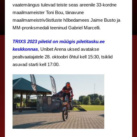
vaatemängus tulevad teiste seas areenile 33-kordne
maailmameister Toni Bou, tänavune
maailmameistrivõistluste hõbedamees Jaime Busto ja
MM-pronksmedali teeninud Gabriel Marcelli.
TRIXS 2023 piletid on müügis piletitasku.ee
keskkonnas
, Unibet Arena uksed avatakse
pealtvaatajatele 28. oktoobri õhtul kell 15:30, tsiklid
asuvad starti kell 17:00.