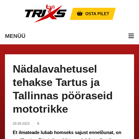
OSTA PILET
MENÜÜ
Nädalavahetusel
tehakse Tartus ja
Tallinnas pööraseid
mototrikke
29.09.2023
0
Et ilmateade lubab homseks sajust ennelõunat, on