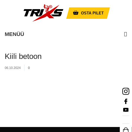
OSTA PILET
MENÜÜ
Kiili betoon
06.10.2024
0