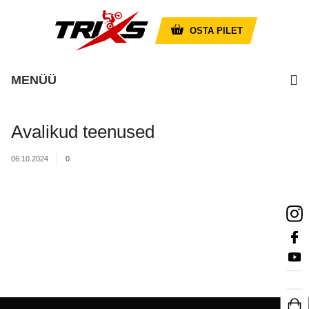
OSTA PILET
MENÜÜ
Avalikud teenused
06.10.2024
0