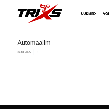
UUDISED
VÕI
Automaailm
04.04.2025
0