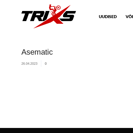
UUDISED
VÕI
Asematic
26.04.2023
0