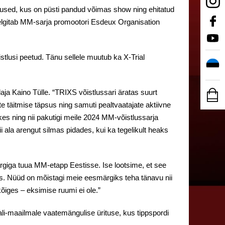
tlused, kus on püsti pandud võimas show ning ehitatud
 selgitab MM-sarja promootori Esdeux Organisation
stlusi peetud. Tänu sellele muutub ka X-Trial
aja Kaino Tülle. “TRIXS võistlussari äratas suurt
e täitmise täpsus ning samuti pealtvaatajate aktiivne
kes ning nii pakutigi meile 2024 MM-võistlussarja
 ala arengut silmas pidades, kui ka tegelikult heaks
rgiga tuua MM-etapp Eestisse. Ise lootsime, et see
tus. Nüüd on mõistagi meie eesmärgiks teha tänavu nii
iges – eksimise ruumi ei ole.”
riali-maailmale vaatemängulise ürituse, kus tippspordi