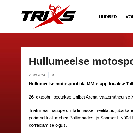
UUDISED
VÕI
Hullumeelse motospo
28.03.2024
0
Hullumeelse motospordiala MM-etapp tuuakse Tal
26. oktoobril peetakse Unibet Arenal vaatemängulise X
Triali maailmatippe on Tallinnasse meelitatud juba kah
parimad triali-mehed Baltimaadest ja Soomest. Nüüd tõs
korraldamise õigus.