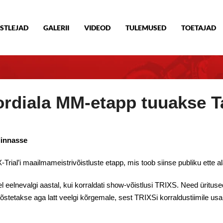
STLEJAD
GALERII
VIDEOD
TULEMUSED
TOETAJAD
rdiala MM-etapp tuuakse T
linnasse
-Trial’i maailmameistrivõistluste etapp, mis toob siinse publiku ette
el eelnevalgi aastal, kui korraldati show-võistlusi TRIXS. Need üritus
tetakse aga latt veelgi kõrgemale, sest TRIXSi korraldustiimile usald