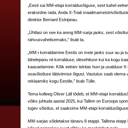
„Eesti sai MM-etapi korraldusõiguse, sest kahel eeln
erakordne rada. Anda X-Triali maailmameistrivõistlust
direktor Bernard Estripeau.
„Ühtlasi on see ka areng MM-sarja jaoks, sest võistlus
rahvusvahelisemaks,“ lisab ta.
„MM-i korraldamine Eestis on meie jaoks suur au ja tu
tähelepanu nii korralduse, ülesehituse kui ka kogu ka
kaasaelamine. Kõik eelnev tekitas huvi ja usalduse X-
osavõistluse läbiviimise õigust. Vastutus saab olema v
reklaamiks kogu Eestile,” lisab Tülle.
Tema kolleeg Oliver Läll tõdeb, et MM-etapi korraldu
võiks juhtuda aastal 2025, kui Tallinn on Euroopa spor
tugev võistlus, et saaksime MM-etapi korraldusõiguse
MM-sarjas sõidetakse tänavu 8 etappi. Tallinna etapp le