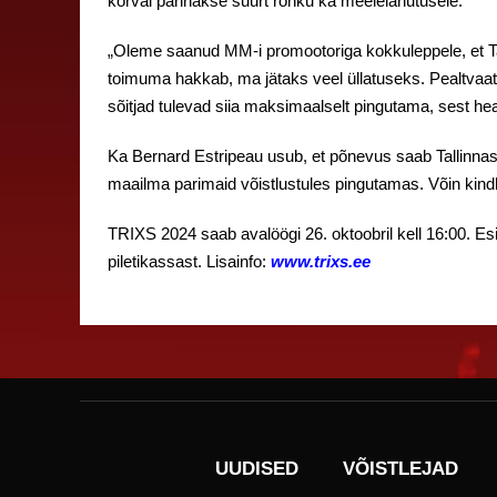
kõrval pannakse suurt rõhku ka meelelahutusele.
„Oleme saanud MM-i promootoriga kokkuleppele, et Ta
toimuma hakkab, ma jätaks veel üllatuseks. Pealtvaata
sõitjad tulevad siia maksimaalselt pingutama, sest hea
Ka Bernard Estripeau usub, et põnevus saab Tallinnas
maailma parimaid võistlustules pingutamas. Võin kindlal
TRIXS 2024 saab avalöögi 26. oktoobril kell 16:00. Es
piletikassast. Lisainfo:
www.trixs.ee
UUDISED
VÕISTLEJAD