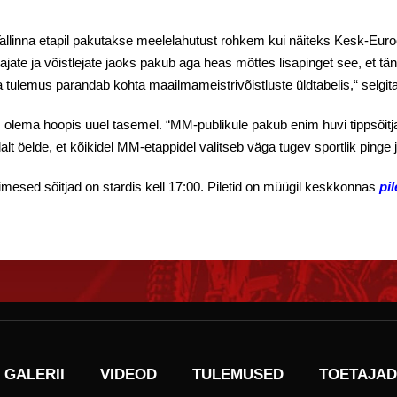
llinna etapil pakutakse meelelahutust rohkem kui näiteks Kesk-Eur
jate ja võistlejate jaoks pakub aga heas mõttes lisapinget see, et t
 tulemus parandab kohta maailmameistrivõistluste üldtabelis,“ selgita
 olema hoopis uuel tasemel. “MM-publikule pakub enim huvi tippsõitj
t öelde, et kõikidel MM-etappidel valitseb väga tugev sportlik pinge j
imesed sõitjad on stardis kell 17:00. Piletid on müügil keskkonnas
pil
GALERII
VIDEOD
TULEMUSED
TOETAJAD