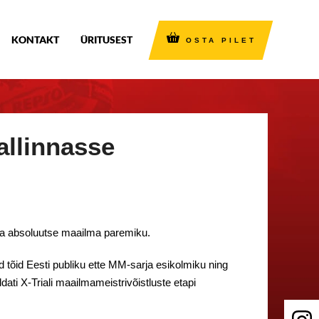
KONTAKT
ÜRITUSEST
OSTA PILET
allinnasse
 ala absoluutse maailma paremiku.
ed tõid Eesti publiku ette MM-sarja esikolmiku ning
ati X-Triali maailmameistrivõistluste etapi