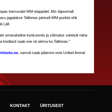
oopas toimuvatel MM-etappidel. Mis täpsemalt
änavu jagatakse Tallinnas päriselt MM-punkte ehk
b Läll.
ate omavaheline konkurents ja võimalus vahetult näha
a kindlasti saab see nii olema ka Tallinnas.”
etitasku.ee
, samuti saab pääsme osta Unibet Arenal
KONTAKT
ÜRITUSEST