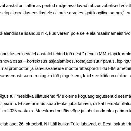
eval aastal on Tallinnas peetud muljetavaldavad rahvusvahelised võis
e etapi korraldus eestlastele oli meie arvates igati loogiline samm,“
kalendrisse lisandub riik, kus varem pole selle ala maailmameistrivõi
nnustus eelnevatel aastatel tehtud töö eest,” nendib MM-etapi korrald
asneva osas – korrektsus asjaajamises, toetajate suur panus, lepingut
Trial promootori ja rahvusvahelise mootorrattaspordi liidu FIM ametni
arasemast suurem ning ka töö pingelisem, kuid see kõik on oluline nii
sõigus tuli meeldiva üllatusena: “Me oleme koguaeg tegutsenud eesmä
dipealinn. Et see unistus saab teoks juba tänavu, oli kahtlemata ülla
 ka 2025 aastaks. Meeskond on täis väge ja tahet andmaks parima kõ
iab aset 26. oktoobril. Nii Läll kui ka Tülle lubavad, et Eesti pakub t