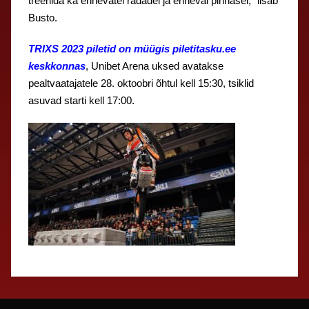
treenida ka erinevatel radadel ja erineval pinnasel,“ lisab
Busto.
TRIXS 2023 piletid on müügis piletitasku.ee
keskkonnas
, Unibet Arena uksed avatakse
pealtvaatajatele 28. oktoobri õhtul kell 15:30, tsiklid
asuvad starti kell 17:00.