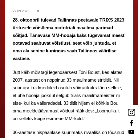
27.09.2023
0
28. oktoobril tulevad Tallinnas peetavale TRIXS 2023
üritusele võistlema mototriali maailma parimad
sõitjad. Tänavuse MM-hooaja kaks tugevamat meest
ootavad saabuvat võistlust, sest võib juhtuda, et
oma ala senine kuningas saab Tallinnas väärilise
vastase.
Jutt käib mõistagi legendaarsest Toni Boust, kes alates
2007. aastast on noppinud 33 maailmameistritiitlit. Nii
suur arv kuldmedaleid osutub võimalikuks tänu sellele,
et ühe hooaja jooksul selgub trialis maailmameister nii
sise- kui ka välisradadel. 33 tiitlit hiljem ei kõhkle Bou
oma meeldejäävamast võidust rääkides: „Loomulikult
on selleks kõige esimene MM-kuld.“
36-aastase hispaanlase suurimaks rivaaliks on tõusnud