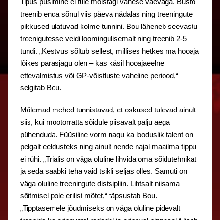
Tipus püsimine ei tule mõistagi vähese vaevaga. Busto
treenib enda sõnul viis päeva nädalas ning treeningute
pikkused ulatuvad kolme tunnini. Bou läheneb seevastu
treenigutesse veidi loomingulisemalt ning treenib 2-5
tundi. „Kestvus sõltub sellest, millises hetkes ma hooaja
lõikes parasjagu olen – kas käsil hooajaeelne
ettevalmistus või GP-võistluste vaheline periood,“
selgitab Bou.
Mõlemad mehed tunnistavad, et oskused tulevad ainult
siis, kui mootorratta sõidule piisavalt palju aega
pühenduda. Füüsiline vorm nagu ka looduslik talent on
pelgalt eeldusteks ning ainult nende najal maailma tippu
ei rühi. „Trialis on väga oluline lihvida oma sõidutehnikat
ja seda saabki teha vaid tsikli seljas olles. Samuti on
väga oluline treeningute distsipliin. Lihtsalt niisama
sõitmisel pole erilist mõtet,“ täpsustab Bou.
„Tipptasemele jõudmiseks on väga oluline pidevalt