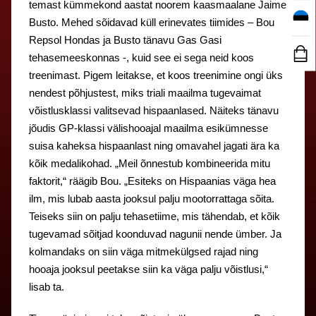
temast kümmekond aastat noorem kaasmaalane Jaime
Busto. Mehed sõidavad küll erinevates tiimides – Bou
Repsol Hondas ja Busto tänavu Gas Gasi
tehasemeeskonnas -, kuid see ei sega neid koos
treenimast. Pigem leitakse, et koos treenimine ongi üks
nendest põhjustest, miks triali maailma tugevaimat
võistlusklassi valitsevad hispaanlased. Näiteks tänavu
jõudis GP-klassi välishooajal maailma esikümnesse
suisa kaheksa hispaanlast ning omavahel jagati ära ka
kõik medalikohad. „Meil õnnestub kombineerida mitu
faktorit,“ räägib Bou. „Esiteks on Hispaanias väga hea
ilm, mis lubab aasta jooksul palju mootorrattaga sõita.
Teiseks siin on palju tehasetiime, mis tähendab, et kõik
tugevamad sõitjad koonduvad nagunii nende ümber. Ja
kolmandaks on siin väga mitmekülgsed rajad ning
hooaja jooksul peetakse siin ka väga palju võistlusi,“
lisab ta.