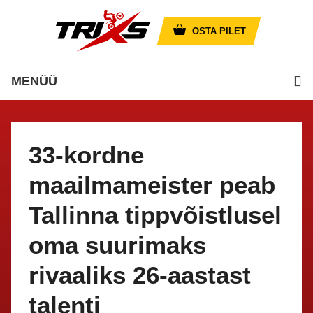
OSTA PILET
MENÜÜ
33-kordne
maailmameister peab
Tallinna tippvõistlusel
oma suurimaks
rivaaliks 26-aastast
talenti