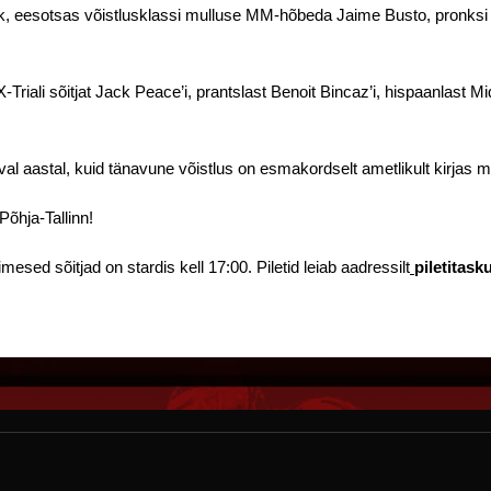
k, eesotsas võistlusklassi mulluse MM-hõbeda Jaime Busto, pronksi G
Triali sõitjat Jack Peace’i, prantslast Benoit Bincaz’i, hispaanlast Mi
eval aastal, kuid tänavune võistlus on esmakordselt ametlikult kirjas 
õhja-Tallinn!
esed sõitjad on stardis kell 17:00. Piletid leiab aadressilt
piletitask