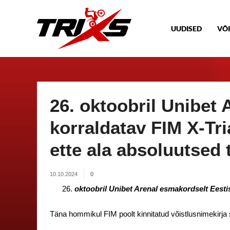
UUDISED
VÕI
26. oktoobril Unibet 
korraldatav FIM X-Tri
ette ala absoluutsed 
10.10.2024
0
oktoobril Unibet Arenal esmakordselt Eestis
Täna hommikul FIM poolt kinnitatud võistlusnimekirj