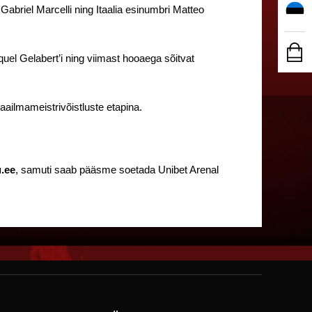
abriel Marcelli ning Itaalia esinumbri Matteo
quel Gelabert’i ning viimast hooaega sõitvat
maailmameistrivõistluste etapina.
u.ee
, samuti saab pääsme soetada Unibet Arenal