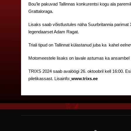
Bou’le pakuvad Tallinnas konkurentsi kogu ala paremi
Grattaloraga.
Lisaks saab võistlustules näha Suurbritannia parimat X-
legendaarset Adam Ragat.
Triali tipud on Tallinnat külastanud juba ka kahel eeln
Motomeestele lisaks on lavale astumas ka ansambel P
TRIXS 2024 saab avalöögi 26. oktoobril kell 16:00. Esim
piletikassast. Lisainfo:
www.trixs.ee