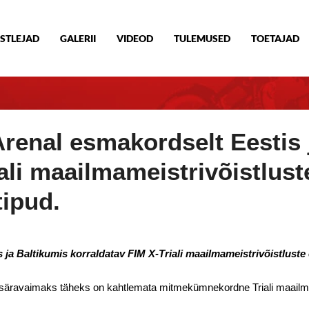
STLEJAD
GALERII
VIDEOD
TULEMUSED
TOETAJAD
Arenal esmakordselt Eestis 
ali maailmameistrivõistlust
tipud.
 ja Baltikumis korraldatav FIM X-Triali maailmameistrivõistluste 
a säravaimaks täheks on kahtlemata mitmekümnekordne Triali maailm