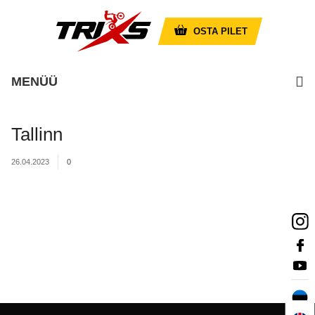
OSTA PILET
MENÜÜ
Tallinn
26.04.2023
0