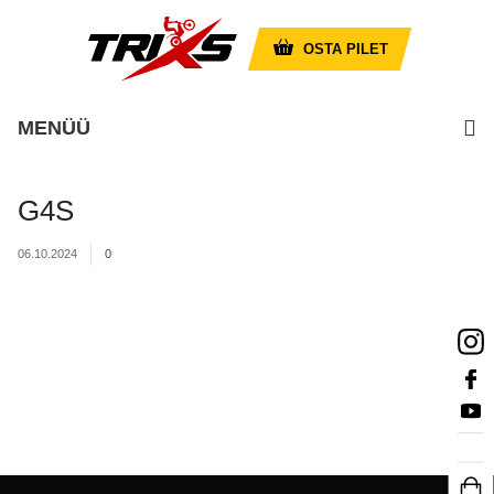
OSTA PILET
MENÜÜ
G4S
06.10.2024
0